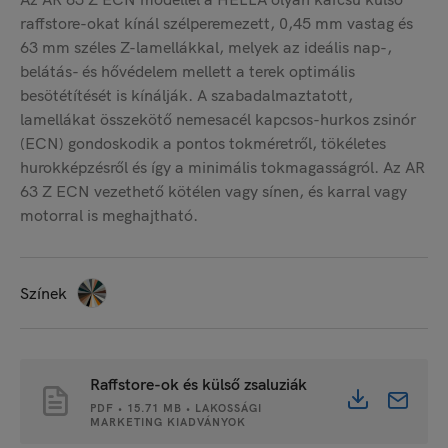
raffstore-okat kínál szélperemezett, 0,45 mm vastag és
63 mm széles Z-lamellákkal, melyek az ideális nap-,
belátás- és hővédelem mellett a terek optimális
besötétítését is kínálják. A szabadalmaztatott,
lamellákat összekötő nemesacél kapcsos-hurkos zsinór
(ECN) gondoskodik a pontos tokméretről, tökéletes
hurokképzésről és így a minimális tokmagasságról. Az AR
63 Z ECN vezethető kötélen vagy sínen, és karral vagy
motorral is meghajtható.
Színek
Raffstore-ok és külső zsaluziák
PDF • 15.71 MB • LAKOSSÁGI
MARKETING KIADVÁNYOK