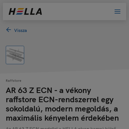
Vissza
Raffstore
AR 63 Z ECN - a vékony
raffstore ECN-rendszerrel egy
sokoldalú, modern megoldás, a
maximális kényelem érdekében
Az AR 63 Z ECN modellel a HELLA olyan karcsú külső