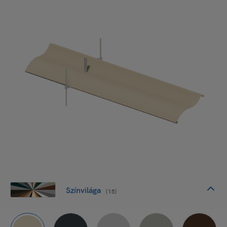
Színvilága
(15)