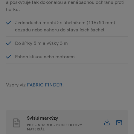
a poskytuje tak dokonalou a nenápadnou ochranu proti
horku.
Jednoduchá montáž s úhelníkem (116x50 mm)
dozadu nebo nahoru do stávajících šachet
Do šířky 5 m a výšky 3 m
Pohon klikou nebo motorem
Vzory viz
FABRIC FINDER
.
Svislé markýzy
PDF • 5.18 MB • PROSPEKTOVÝ
MATERIÁL