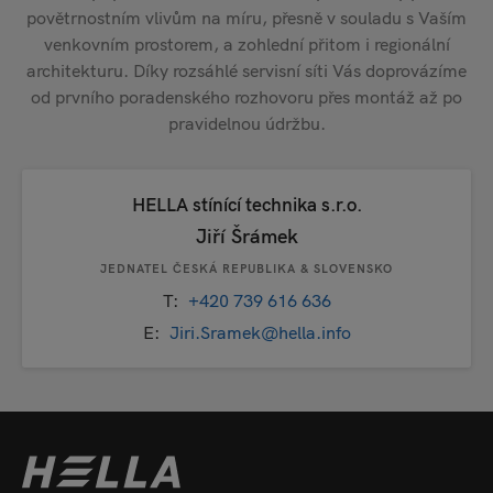
povětrnostním vlivům na míru, přesně v souladu s Vaším
venkovním prostorem, a zohlední přitom i regionální
architekturu. Díky rozsáhlé servisní síti Vás doprovázíme
od prvního poradenského rozhovoru přes montáž až po
pravidelnou údržbu.
HELLA stínící technika s.r.o.
Jiří Šrámek
JEDNATEL ČESKÁ REPUBLIKA & SLOVENSKO
T:
+420 739 616 636
E:
Jiri.Sramek@hella.info