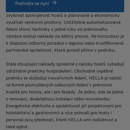
Řešení stínicí techniky HELLA pomáhají hotelům a
Podívejte se nyní
gastronomickým provozům snižovat náklady na energie,
zvyšovat spokojenost hostů a plánovaně a ekonomicky
využívat venkovní prostory. Udržitelná automatizovaná
řešení stínicí techniky z jedné ruky od prémiového
výrobce snižují náklady na běžný provoz. Ke konzultaci je
k dispozici odborný poradce v regionu nebo kvalifikovaná
partnerská společnost, která poradí přímo v podniku.
Stále stoupající náklady společně s nároky hostů vyžadují
udržitelné praktiky hospodaření. Obchodně úspěšné
podniky se dožadují inovativních řešení. HELLA je nabízí
ve formě promyšlených celkových řešení v prémiové
kvalitě pro terasy, ale i pro fasády. Je jedno, zda se jedná
o renovaci, dodatečnou instalaci nebo novostavbu:
Energetická efektivita a spolehlivost při projektování pro
hoteliértství a gastronomii a více pohodlí pro hosty i
personál jsou přednosti, které HELLA umí nabídnout a
také splnit.