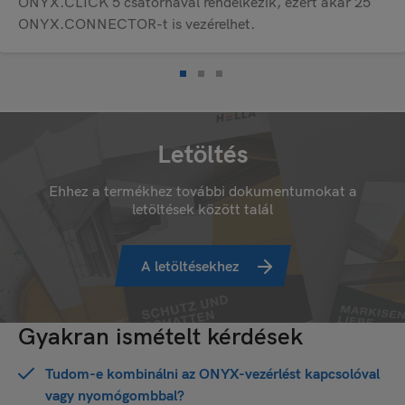
ONYX.CLICK 5 csatornával rendelkezik, ezért akár 25
ONYX.CONNECTOR-t is vezérelhet.
Letöltés
Ehhez a termékhez további dokumentumokat a
letöltések között talál
A letöltésekhez
Gyakran ismételt kérdések
Tudom-e kombinálni az ONYX-vezérlést kapcsolóval
vagy nyomógombbal?