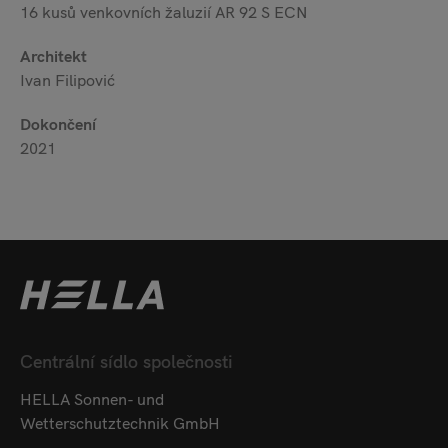
16 kusů venkovních žaluzií AR 92 S ECN
Architekt
Ivan Filipović
Dokončení
2021
Centrální sídlo společnosti
HELLA Sonnen- und
Wetterschutztechnik GmbH