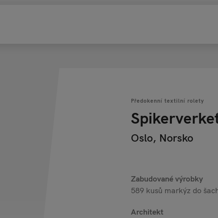
Předokenní textilní rolety
Spikerverke
Oslo, Norsko
Zabudované výrobky
589 kusů markýz do šach
Architekt