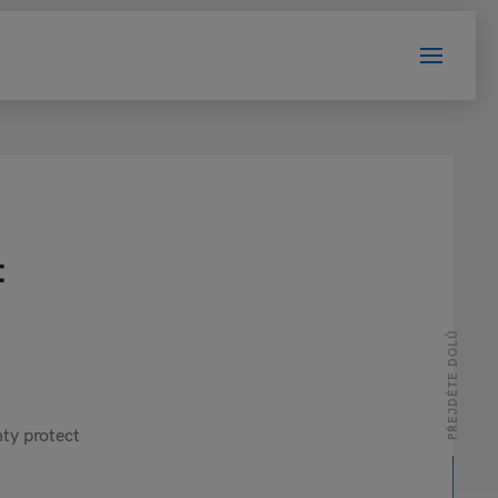
t
PŘEJDĚTE DOLŮ
ty protect