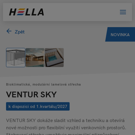
Zpět
NOVINKA
Bioklimatická, modulární lamelová střecha
VENTUR SKY
k dispozici od 1.kvartálu/2027
VENTUR SKY dokáže sladit vzhled a techniku a otevírá
nové možnosti pro flexibilní využití venkovních prostorů.
Stahovací střecha umožňuje maximální přizpůsobení