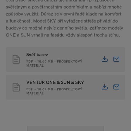
světelným a povětrnostním podmínkám a nabízí mnohé
způsoby využití. Důraz se v první řadě klade na komfort
a funkčnost. Model SKY při vytažené střeše přivádí do
budovy co možná nejvíc denního světla, zatímco modely
ONE a SUN vrhají na fasádu vždy alespoň trochu stínu.
Svět barev
PDF • 10.65 MB • PROSPEKTOVÝ
MATERIÁL
VENTUR ONE & SUN & SKY
PDF • 10.67 MB • PROSPEKTOVÝ
MATERIÁL