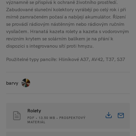
významně se přispívá k ochraně životního prostředí.
Zabudované sluneční kolektory vyrábějí po celý rok i při
mírně zamračeném počasí a nabíjejí akumulátor. Řízení
se provádí rádiovým nástěnným nebo rádiovým ručním
vysílačem. Hranatá kazeta rolety a kazeta s vodorovným
revizním krytem se solárním balíkem je na přání k
dispozici s integrovanou sítí proti hmyzu.
Použitelné typy pancíře: Hliníkové A37, AV42, T37, S37
barvy
Rolety
PDF • 13.50 MB • PROSPEKTOVÝ
MATERIÁL