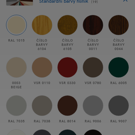
Standardní barvy hliník
(19)
RAL 1015
ČÍSLO
ČÍSLO
ČÍSLO
ČÍSLO
BARVY
BARVY
BARVY
BARVY
6104
6105
0011
0044
0003
VSR 0110
VSR 0330
VSR 0780
RAL 6005
BEIGE
RAL 7035
RAL 7038
RAL 8014
RAL 9006
RAL 9007