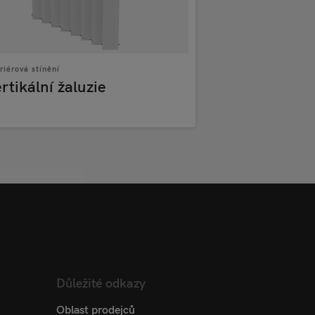
riérová stínění
rtikální žaluzie
Důležité odkazy
Oblast prodejců