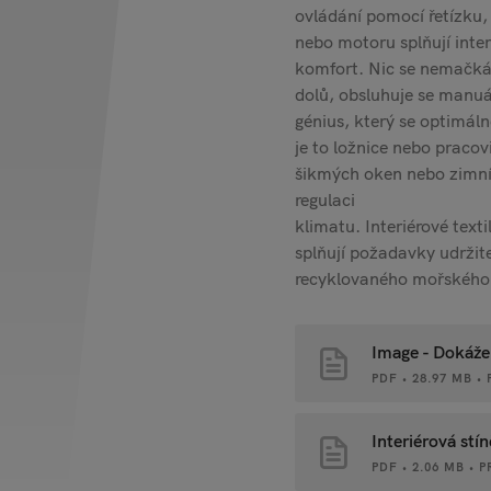
ovládání pomocí řetízku, 
nebo motoru splňují inter
komfort. Nic se nemačká, 
dolů, obsluhuje se manuál
génius, který se optimáln
je to ložnice nebo pracoviš
šikmých oken nebo zimníc
regulaci
klimatu. Interiérové texti
splňují požadavky udržite
recyklovaného mořského 
Image - Dokáže
PDF • 28.97 MB 
Interiérová stín
PDF • 2.06 MB •