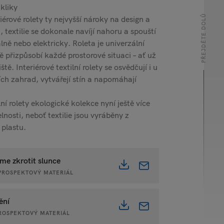
kliky
PŘEJDĚTE DOLŮ
iérové rolety ty nejvyšší nároky na design a
textilie se dokonale navíjí nahoru a spouští
ně nebo elektricky. Roleta je univerzální
ě přizpůsobí každé prostorové situaci – ať už
tě. Interiérové textilní rolety se osvědčují i u
h zahrad, vytvářejí stín a napomáhají
lní rolety ekologické kolekce nyní ještě více
lnosti, neboť textilie jsou vyráběny z
plastu.
me zkrotit slunce
• PROSPEKTOVÝ MATERIÁL
ění
 PROSPEKTOVÝ MATERIÁL