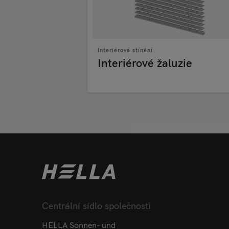
Interiérová stínění
Interiérové žaluzie
Centrální sídlo společnosti
HELLA Sonnen- und