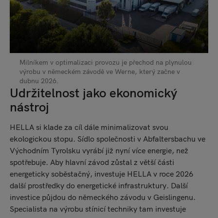
Milníkem v optimalizaci provozu je přechod na plynulou
výrobu v německém závodě ve Werne, který začne v
dubnu 2026.
Udržitelnost jako ekonomický
nástroj
HELLA si klade za cíl dále minimalizovat svou
ekologickou stopu. Sídlo společnosti v Abfaltersbachu ve
Východním Tyrolsku vyrábí již nyní více energie, než
spotřebuje. Aby hlavní závod zůstal z větší části
energeticky soběstačný, investuje HELLA v roce 2026
další prostředky do energetické infrastruktury. Další
investice půjdou do německého závodu v Geislingenu.
Specialista na výrobu stínicí techniky tam investuje