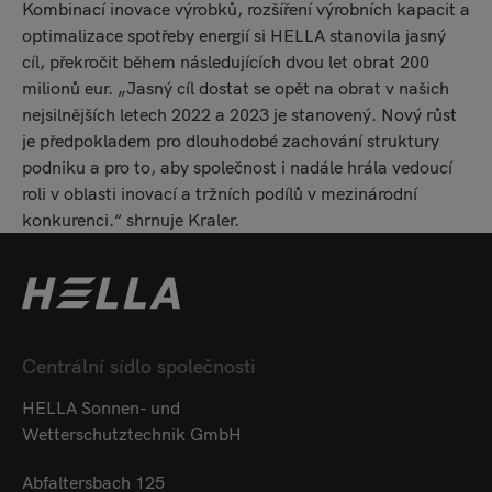
Kombinací inovace výrobků, rozšíření výrobních kapacit a
optimalizace spotřeby energií si HELLA stanovila jasný
cíl, překročit během následujících dvou let obrat 200
milionů eur. „Jasný cíl dostat se opět na obrat v našich
nejsilnějších letech 2022 a 2023 je stanovený. Nový růst
je předpokladem pro dlouhodobé zachování struktury
podniku a pro to, aby společnost i nadále hrála vedoucí
roli v oblasti inovací a tržních podílů v mezinárodní
konkurenci.“ shrnuje Kraler.
Centrální sídlo společnosti
HELLA Sonnen- und
Wetterschutztechnik GmbH
Abfaltersbach 125