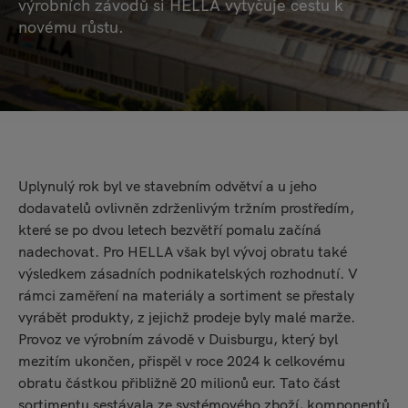
výrobních závodů si HELLA vytyčuje cestu k
novému růstu.
Uplynulý rok byl ve stavebním odvětví a u jeho
dodavatelů ovlivněn zdrženlivým tržním prostředím,
které se po dvou letech bezvětří pomalu začíná
nadechovat. Pro HELLA však byl vývoj obratu také
výsledkem zásadních podnikatelských rozhodnutí. V
rámci zaměření na materiály a sortiment se přestaly
vyrábět produkty, z jejichž prodeje byly malé marže.
Provoz ve výrobním závodě v Duisburgu, který byl
mezitím ukončen, přispěl v roce 2024 k celkovému
obratu částkou přibližně 20 milionů eur. Tato část
sortimentu sestávala ze systémového zboží, komponentů