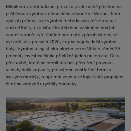
Milníkem v optimalizaci provozu je aktuálně přechod na
průběžnou výrobu v německém závodě ve Werne. Tento
způsob průmyslové výrobní metody výrazně zkracuje
dodací lhůty a zajišťuje kratší dobu zaškolení nových
zaměstnanců:kyň. Základ pro tento způsob výroby se
vytvořil již v prosinci 2025, kdy se najaly další výrobní
haly. Výrobní a logistická plocha se rozšířila o téměř 35
procent, investice činila přibližně jeden milion eur. Díky
přestavbě, která se probíhala bez přerušení provozu,
vznikly další kapacity pro výrobu zastřešení teras a
svislých markýz, a optimalizovala se logistická propojení,
čímž se výrazně urychlily dodávky.