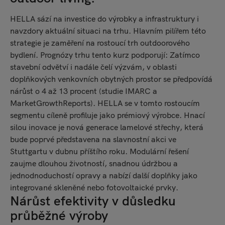
HELLA sází na investice do výrobky a infrastruktury i
navzdory aktuální situaci na trhu. Hlavním pilířem této
strategie je zaměření na rostoucí trh outdoorového
bydlení. Prognózy trhu tento kurz podporují: Zatímco
stavební odvětví i nadále čelí výzvám, v oblasti
doplňkových venkovních obytných prostor se předpovídá
nárůst o 4 až 13 procent (studie IMARC a
MarketGrowthReports). HELLA se v tomto rostoucím
segmentu cíleně profiluje jako prémiový výrobce. Hnací
silou inovace je nová generace lamelové střechy, která
bude poprvé představena na slavnostní akci ve
Stuttgartu v dubnu příštího roku. Modulární řešení
zaujme dlouhou životností, snadnou údržbou a
jednodnoduchostí opravy a nabízí další doplňky jako
integrované skleněné nebo fotovoltaické prvky.
Nárůst efektivity v důsledku
průběžné výroby