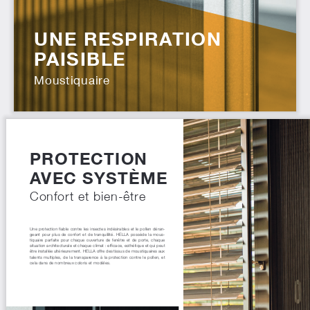
UNE RESPIRATION
PAISIBLE
Moustiquaire
PROTECTION
AVEC SYSTÈME
Confort et bien-être
Une protection fiable contre les insectes indésirables et le pollen déran-
geant pour plus de confort et de tranquillité. HELLA possède la mous-
tiquaire parfaite pour chaque ouverture de fenêtre et de porte, chaque
situation architecturale et chaque climat : efficace, esthétique et qui peut
être installée ultérieurement. HELLA offre des tissus de moustiquaires aux
talents multiples, de la transparence à la protection contre le pollen, et
cela dans de nombreux coloris et modèles.