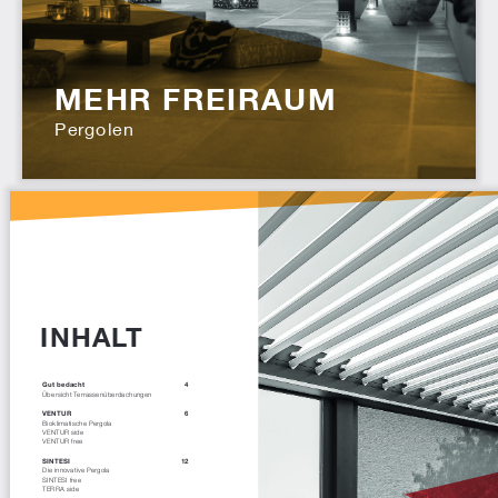
MEHR FREIRAUM
Pergolen
INHALT
Gut bedacht
4
Übersicht Terrassenüberdachungen
VENTUR
6
Bioklimatische Pergola
VENTUR side
VENTUR free
SINTESI
12
Die innovative Pergola
SINTESI free
TERRA side