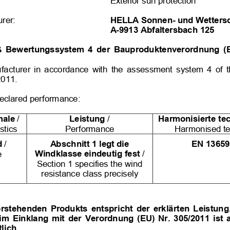
Exterior sun protection
urer:
HELLA Sonnen- und Wetters
A-9913 Abfaltersbach 125
äß Bewertungssystem 4 der Bauproduktenverordnung (
ufacturer in accordance with the assessment system 4 of t
2011.
Declared performance:
male
/
Leistung
/
Harmonisierte tec
stics
Performance
Harmonised tec
d
/
Abschnitt 1 legt die
EN 13659
Windklasse eindeutig fest
/
e
Section 1 specifies the wind
resistance class precisely
rstehenden Produkts entspricht der erklärten Leistung.
im Einklang mit der Verordnung (EU) Nr. 305/2011 ist 
lich.