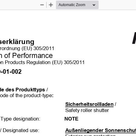
Zoom
Zoom
Out
In
serklärung
rordnung (EU) 305/2011
n of Performance
ion Products Regulation (EU) 305/2011
O-01-002
de des Produkttyps
/
code of the product-type
:
Sicherheitsrollladen
/
Safety roller shutter
 Type designation:
NOTE
/ Designated use:
Außenliegender Sonnenschu