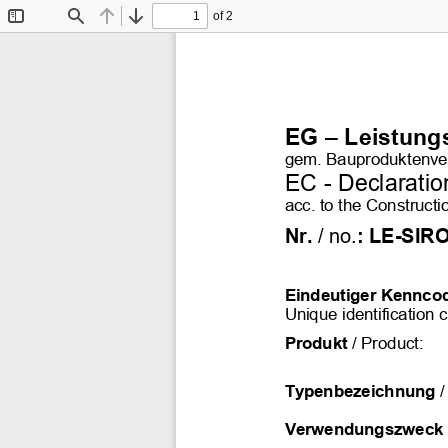
of 2
Toggle
Find
Previous
Next
Sidebar
EG – Leistung
gem. Bauproduktenve
EC - Declaratio
acc. to the Construct
Nr.
/ no.
: LE-SIR
Eindeutiger Kennco
Unique identification 
Produkt
/ Product:
Typenbezeichnung
/
Verwendungszweck