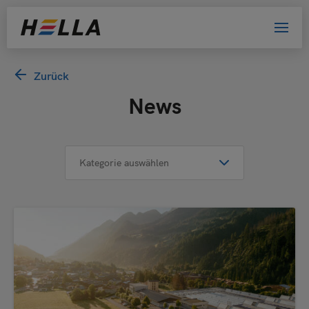
Willkommen bei HELLA!
Zurück
News
Bitte wählen Sie Ihre Kundengruppe
aus. Damit helfen Sie uns, das Website-
Erlebnis zu verbessern.
Privatkunde
Händler
Architekt oder Planer
Bewerber
Sonstige